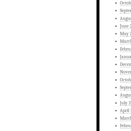
Octob
Septe
Augus
June 
May 
Marc
Febru
Janua
Dece
Nove
Octob
Septe
Augus
July 
April
Marc
Febru