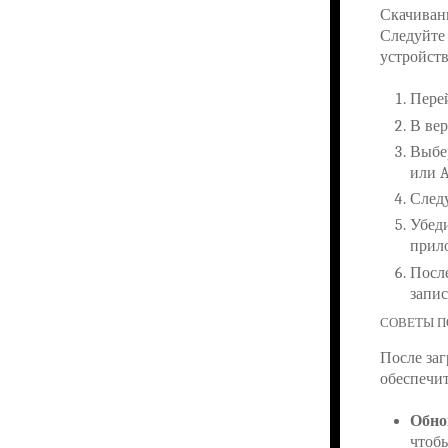
Скачиван
Следуйте
устройств
Пере
В вер
Выбе
или A
Следу
Убеди
прило
Посл
запи
СОВЕТЫ П
После заг
обеспечи
Обно
чтоб