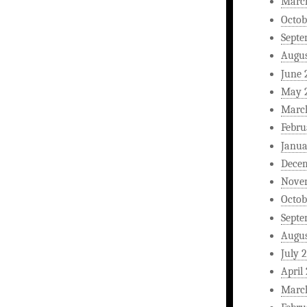
Marc
Octob
Septe
Augus
June 
May 
Marc
Febru
Janua
Dece
Nove
Octob
Septe
Augus
July 
April
Marc