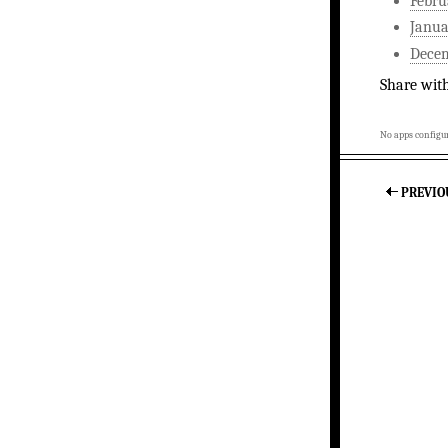
Febru
Janua
Dece
Share wit
No apps configur
PREVIO