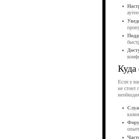
Наст
ауте
Увед
проп
Подд
быст
Дост
комф
Куда
Если у ва
не стоит 
необходи
Служ
казин
Фор
опыт
Част