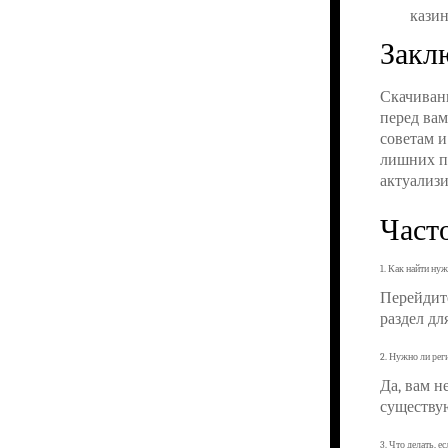
кази
Закл
Скачиван
перед вам
советам и
лишних п
актуализ
Част
1. Как найти ну
Перейдит
раздел дл
2. Нужно ли рег
Да, вам н
существу
3. Что делать, е