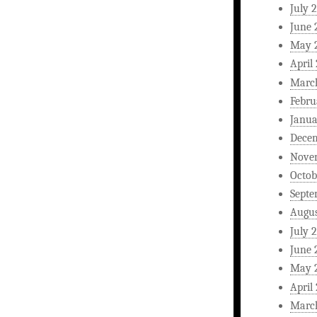
July 
June 
May 
April
Marc
Febru
Janua
Dece
Nove
Octob
Septe
Augus
July 
June 
May 
April
Marc