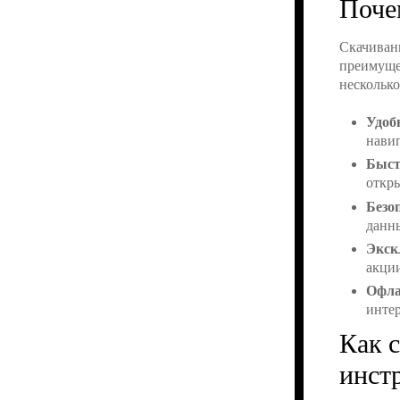
Поче
Скачиван
преимуще
несколько
Удоб
навиг
Быст
откры
Безо
данны
Экск
акции
Офла
интер
Как 
инст