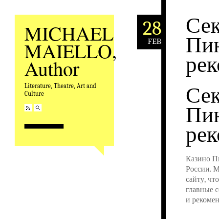
Сек
28
MICHAEL
Пин
FEB
MAIELLO,
рек
Author
Сек
Literature, Theatre, Art and
Culture
Пин
рек
Казино П
России. М
сайту, чт
главные с
и рекомен