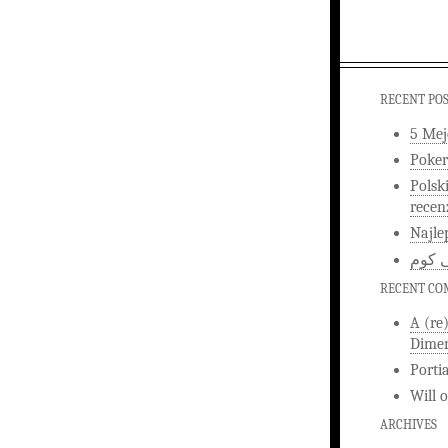
RECENT PO
5 Mej
Poker
Polsk
recen
Najle
ى كوم
RECENT C
A (re
Dimen
Porti
Will
ARCHIVES