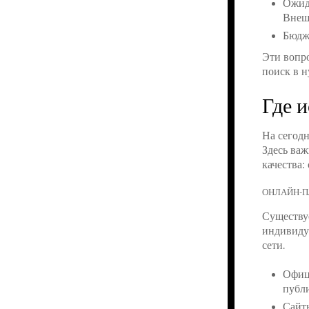
Ожида
Внеш
Бюдже
Эти вопр
поиск в н
Где 
На сегодн
Здесь важ
качества:
ОНЛАЙН-
Существу
индивидуа
сети.
Офиц
публ
Сайты