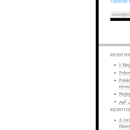
7 MONTHS 
uncategor
RECENT PO
5 Mej
Poker
Polsk
recen
Najle
ى كوم
RECENT C
A (re
Dimen