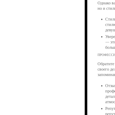
Однако ва
но и стил
Стиль
стилю
девуш
Увере
— это
боль
ПРОФЕССИ
Обратите
своего де
запомина
Отзы
профе
детал
атмос
Репут
репут