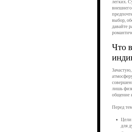
легких. С
внешнего
предпочте
выбор, об
давайте р
романтич
Что 
инди
Зачастую,
атмосферу
совершен
лишь физи
общение 
Перед тем
Цели 
для 