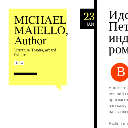
Иде
23
MICHAEL
Пет
JAN
MAIELLO,
инд
Author
ром
Literature, Theatre, Art and
Culture
В
множество
лучший с
пригласит
расскажу,
на высше
Выбор инд