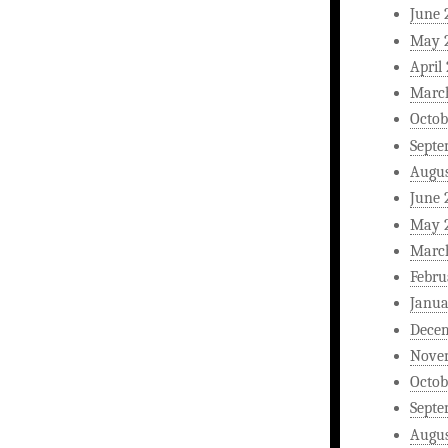
June 
May 
April
Marc
Octob
Septe
Augus
June 
May 
Marc
Febru
Janua
Dece
Nove
Octob
Septe
Augus