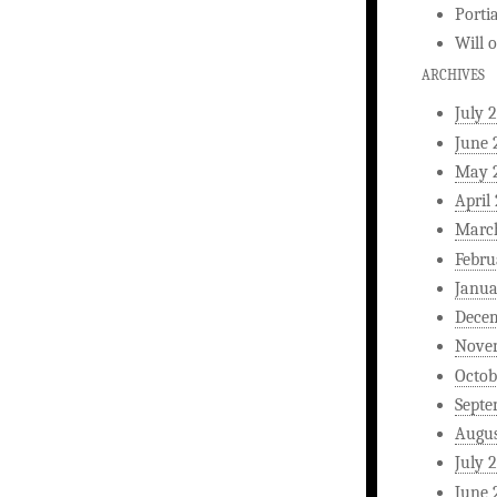
Porti
Will
ARCHIVES
July 
June 
May 
April
Marc
Febru
Janua
Dece
Nove
Octob
Septe
Augus
July 
June 