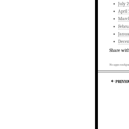
July 
April
Marc
Febru
Janua
Dece
Share wit
No apps configur
PREVIO