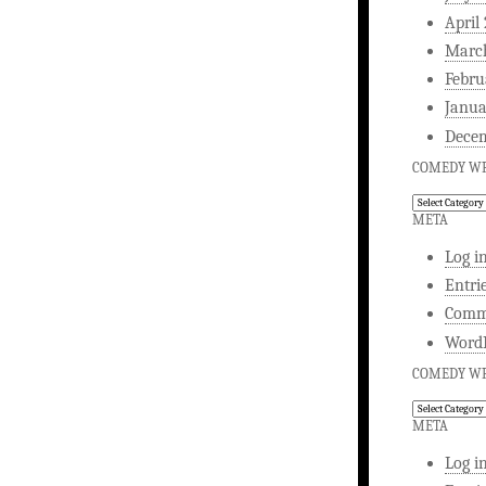
April
Marc
Febru
Janua
Dece
COMEDY WR
Comedy
Writing
META
Log i
Entri
Comm
WordP
COMEDY WR
Comedy
Writing
META
Log i