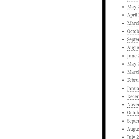
May 
April
Marc
Octob
Septe
Augus
June 
May 
Marc
Febru
Janua
Dece
Nove
Octob
Septe
Augus
July 