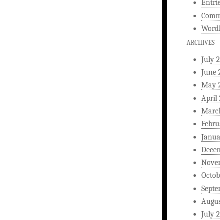
Entri
Comm
WordP
ARCHIVES
July 
June 
May 
April
Marc
Febru
Janua
Dece
Nove
Octob
Septe
Augus
July 