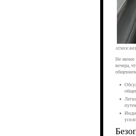
АТМОСФЕР
Не менее 
вечера, 
общением
Обсуж
обще
Легки
путе
Инди
усили
Безо